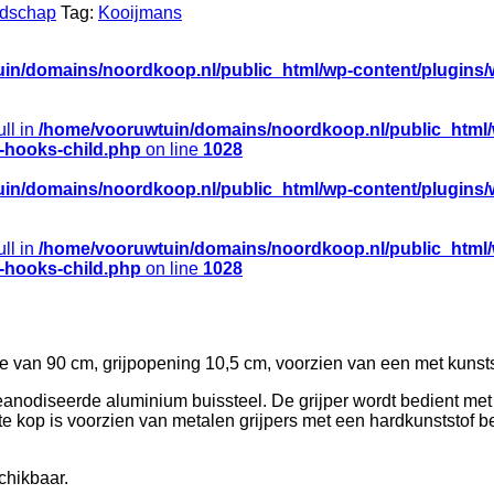
dschap
Tag:
Kooijmans
in/domains/noordkoop.nl/public_html/wp-content/plugins/
ull in
/home/vooruwtuin/domains/noordkoop.nl/public_html
e-hooks-child.php
on line
1028
in/domains/noordkoop.nl/public_html/wp-content/plugins/
ull in
/home/vooruwtuin/domains/noordkoop.nl/public_html
e-hooks-child.php
on line
1028
e van 90 cm, grijpopening 10,5 cm, voorzien van een met kunst
eanodiseerde aluminium buissteel. De grijper wordt bedient met e
e kop is voorzien van metalen grijpers met een hardkunststof be
chikbaar.