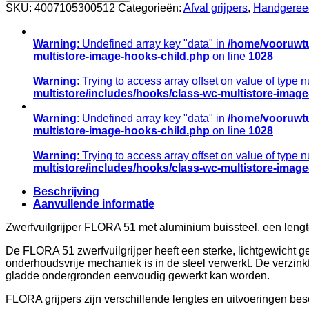
aluminium
SKU:
4007105300512
Categorieën:
Afval grijpers
,
Handgeree
nr.
51,
lengte
Warning
: Undefined array key "data" in
/home/vooruwtu
92cm
multistore-image-hooks-child.php
on line
1028
aantal
Warning
: Trying to access array offset on value of type n
multistore/includes/hooks/class-wc-multistore-imag
Warning
: Undefined array key "data" in
/home/vooruwtu
multistore-image-hooks-child.php
on line
1028
Warning
: Trying to access array offset on value of type n
multistore/includes/hooks/class-wc-multistore-imag
Beschrijving
Aanvullende informatie
Zwerfvuilgrijper FLORA 51 met aluminium buissteel, een lengt
De FLORA 51 zwerfvuilgrijper heeft een sterke, lichtgewicht g
onderhoudsvrije mechaniek is in de steel verwerkt. De verzinkt
gladde ondergronden eenvoudig gewerkt kan worden.
FLORA grijpers zijn verschillende lengtes en uitvoeringen bes