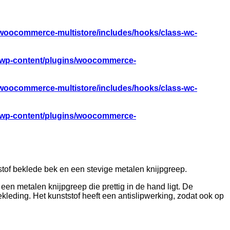
woocommerce-multistore/includes/hooks/class-wc-
/wp-content/plugins/woocommerce-
woocommerce-multistore/includes/hooks/class-wc-
/wp-content/plugins/woocommerce-
stof beklede bek en een stevige metalen knijpgreep.
en metalen knijpgreep die prettig in de hand ligt. De
kleding. Het kunststof heeft een antislipwerking, zodat ook op