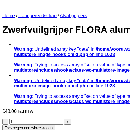
Home
/
Handgereedschap
/
Afval grijpers
Zwerfvuilgrijper FLORA alum
Warning
: Undefined array key "data" in
/home/vooruwtu
multistore-image-hooks-child.php
on line
1028
Warning
: Trying to access array offset on value of type n
multistore/includes/hooks/class-wc-multistore-imag
Warning
: Undefined array key "data" in
/home/vooruwtu
multistore-image-hooks-child.php
on line
1028
Warning
: Trying to access array offset on value of type n
multistore/includes/hooks/class-wc-multistore-imag
€
43.00
Incl.BTW
Zwerfvuilgrijper
FLORA
Toevoegen aan winkelwagen