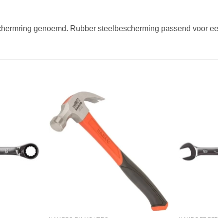
ermring genoemd. Rubber steelbescherming passend voor een 
Toevoegen
Toevoegen
aan
aan
verlanglijst
verlanglijst