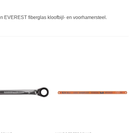
EVEREST fiberglas kloofbijl- en voorhamersteel.
Toevoegen
Toevoegen
aan
aan
verlanglijst
verlanglijst