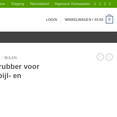
 ons
Shipping
Retourbeleid
Algemene Voorwaarden
0
LOGIN
WINKELWAGEN /
€
0.00
/
BIJLEN
rubber voor
jl- en
REST kloofbijl- en voorhamersteel aantal