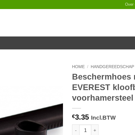
Over
HOME
/
HANDGEREEDSCHAP
Beschermhoes 
Toevoegen
EVEREST kloofbi
aan
verlanglijst
voorhamersteel
3.35
€
Incl.BTW
Beschermhoes rubber voor EVE